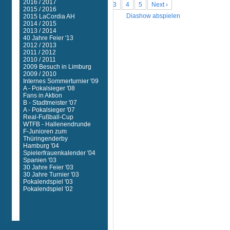
2016 / 2017
1
2
3
4
5
Next ›
2015 / 2016
Diashow abspielen
2015 LaCordia AH
2014 / 2015
2013 / 2014
40 Jahre Feier '13
2012 / 2013
2011 / 2012
2010 / 2011
2009 Besuch in Limburg
2009 / 2010
Internes Sommerturnier '09
A - Pokalsieger '08
Fans in Aktion
B - Stadtmeister '07
A - Pokalsieger '07
Real-Fußball-Cup
WTFB - Hallenendrunde
F-Junioren zum
Thüringenderby
Hamburg '04
Spielerfrauenkalender '04
Spanien '03
30 Jahre Feier '03
30 Jahre Turnier '03
Pokalendspiel '03
Pokalendspiel '02