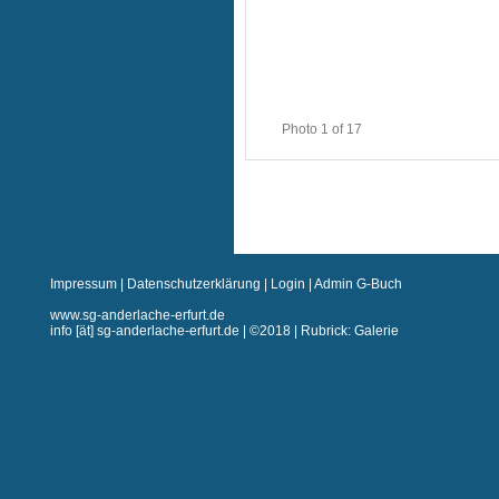
Photo 1 of 17
Impressum
|
Datenschutzerklärung
|
Login
|
Admin G-Buch
www.sg-anderlache-erfurt.de
info [ät] sg-anderlache-erfurt.de | ©2018 | Rubrick: Galerie