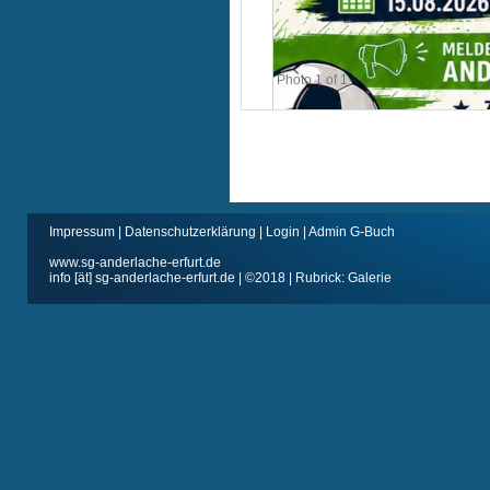
Photo 1 of 1
Impressum
|
Datenschutzerklärung
|
Login
|
Admin G-Buch
www.sg-anderlache-erfurt.de
info [ät] sg-anderlache-erfurt.de | ©2018 | Rubrick: Galerie