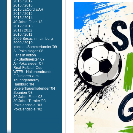
2016 / 2017
2015 / 2016
2015 LaCordia AH
2014 / 2015
2013 / 2014
40 Jahre Feier '13
2012 / 2013
2011 / 2012
2010 / 2011
2009 Besuch in Limburg
2009 / 2010
Internes Sommerturnier '09
A - Pokalsieger '08
Fans in Aktion
B - Stadtmeister '07
A - Pokalsieger '07
Real-Fußball-Cup
WTFB - Hallenendrunde
F-Junioren zum
Thüringenderby
Hamburg '04
Spielerfrauenkalender '04
Spanien '03
30 Jahre Feier '03
30 Jahre Turnier '03
Pokalendspiel '03
Pokalendspiel '02