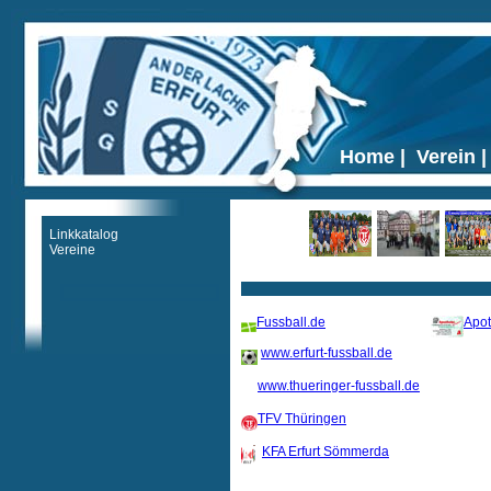
Home
|
Verein
Linkkatalog
Vereine
Ticker
Fussball.de
Apo
www.erfurt-fussball.de
www.thueringer-fussball.de
TFV Thüringen
KFA Erfurt Sömmerda