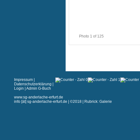
Photo 1 of 125
Impressum
|
Datenschutzerklärung
|
Login
|
Admin G-Buch
www.sg-anderlache-erfurt.de
info [ät] sg-anderlache-erfurt.de | ©2018 | Rubrick: Galerie