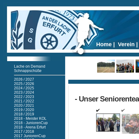
Home
|
Verein
Lache on Demand
Schnappschüße
Ticker
2026 / 2027
2025 / 2026
2024 / 2025
2023 / 2024
2022 / 2023
- Unser Seniorente
2021 / 2022
2020 / 2021
2019 / 2020
2018 / 2019
2018 - Meister KOL
2018 - JuniorenCup
2018 - Arena Erfurt
2017 / 2018
2017 JuniorenCup
2
3
4
5
6
7
Next ›