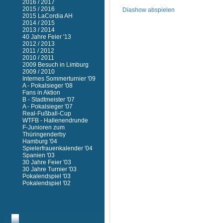
2016 / 2017
2015 / 2016
Diashow abspielen
2015 LaCordia AH
2014 / 2015
2013 / 2014
40 Jahre Feier '13
2012 / 2013
2011 / 2012
2010 / 2011
2009 Besuch in Limburg
2009 / 2010
Internes Sommerturnier '09
A - Pokalsieger '08
Fans in Aktion
B - Stadtmeister '07
A - Pokalsieger '07
Real-Fußball-Cup
WTFB - Hallenendrunde
F-Junioren zum
Thüringenderby
Hamburg '04
Spielerfrauenkalender '04
Spanien '03
30 Jahre Feier '03
30 Jahre Turnier '03
Pokalendspiel '03
Pokalendspiel '02