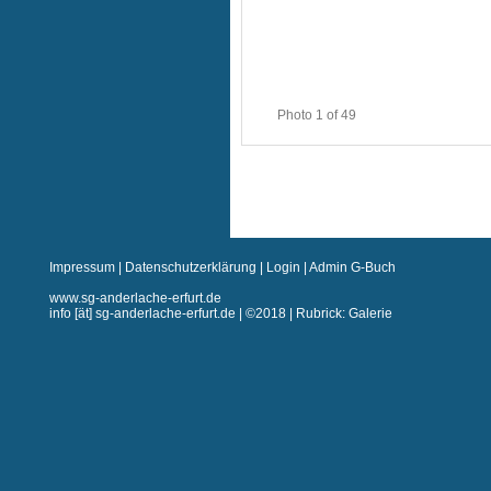
Photo 1 of 49
Impressum
|
Datenschutzerklärung
|
Login
|
Admin G-Buch
www.sg-anderlache-erfurt.de
info [ät] sg-anderlache-erfurt.de | ©2018 | Rubrick: Galerie