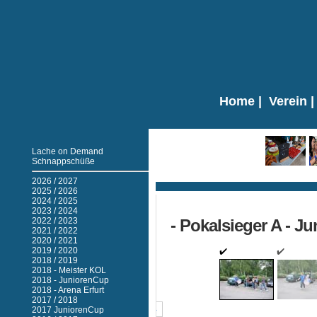
Home
|
Verein
Lache on Demand
Schnappschüße
Ticker
2026 / 2027
2025 / 2026
2024 / 2025
2023 / 2024
2022 / 2023
- Pokalsieger A - J
2021 / 2022
2020 / 2021
2019 / 2020
2018 / 2019
2018 - Meister KOL
2018 - JuniorenCup
2018 - Arena Erfurt
2017 / 2018
2
3
2017 JuniorenCup
4
5
6
…
21
Next ›