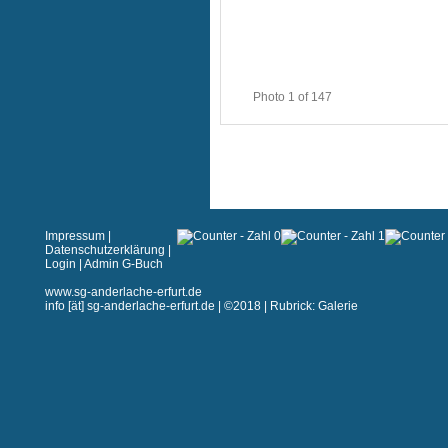
Photo 1 of 147
Impressum
|
Datenschutzerklärung
|
Login
|
Admin G-Buch
www.sg-anderlache-erfurt.de
info [ät] sg-anderlache-erfurt.de | ©2018 | Rubrick: Galerie