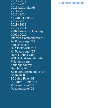
2016 / 2017
Diashow abspielen
2015 / 2016
2015 LaCordia AH
2014 / 2015
2013 / 2014
40 Jahre Feier '13
2012 / 2013
2011 / 2012
2010 / 2011
2009 Besuch in Limburg
2009 / 2010
Internes Sommerturnier '09
A - Pokalsieger '08
Fans in Aktion
B - Stadtmeister '07
A - Pokalsieger '07
Real-Fußball-Cup
WTFB - Hallenendrunde
F-Junioren zum
Thüringenderby
Hamburg '04
Spielerfrauenkalender '04
Spanien '03
30 Jahre Feier '03
30 Jahre Turnier '03
Pokalendspiel '03
Pokalendspiel '02