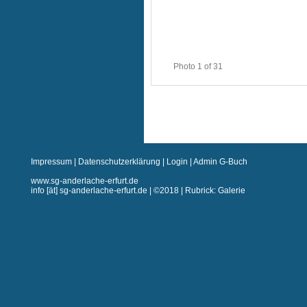
Photo 1 of 31
Impressum
|
Datenschutzerklärung
|
Login
|
Admin G-Buch
www.sg-anderlache-erfurt.de
info [ät] sg-anderlache-erfurt.de | ©2018 | Rubrick: Galerie