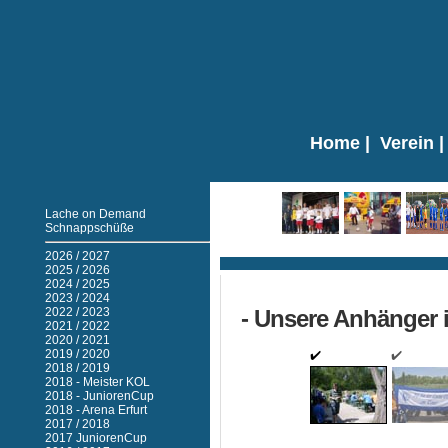
Home
|
Verein
Lache on Demand
Schnappschüße
Ticker
2026 / 2027
2025 / 2026
2024 / 2025
2023 / 2024
2022 / 2023
- Unsere Anhänger i
2021 / 2022
2020 / 2021
2019 / 2020
2018 / 2019
2018 - Meister KOL
2018 - JuniorenCup
2018 - Arena Erfurt
2017 / 2018
2
3
2017 JuniorenCup
4
5
Next ›