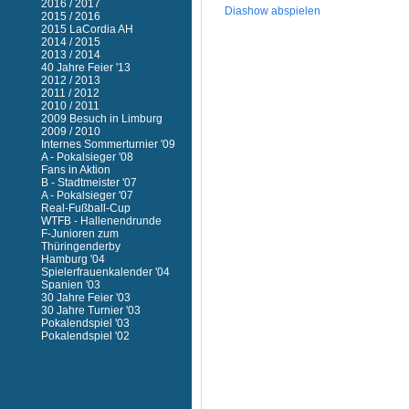
2016 / 2017
Diashow abspielen
2015 / 2016
2015 LaCordia AH
2014 / 2015
2013 / 2014
40 Jahre Feier '13
2012 / 2013
2011 / 2012
2010 / 2011
2009 Besuch in Limburg
2009 / 2010
Internes Sommerturnier '09
A - Pokalsieger '08
Fans in Aktion
B - Stadtmeister '07
A - Pokalsieger '07
Real-Fußball-Cup
WTFB - Hallenendrunde
F-Junioren zum
Thüringenderby
Hamburg '04
Spielerfrauenkalender '04
Spanien '03
30 Jahre Feier '03
30 Jahre Turnier '03
Pokalendspiel '03
Pokalendspiel '02