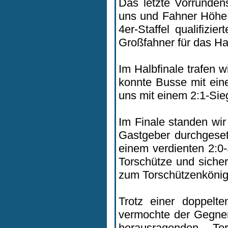
Das letzte Vorrunden
uns und Fahner Höhe d
4er-Staffel qualifiz
Großfahner für das Hal
Im Halbfinale trafen
konnte Busse mit ein
uns mit einem 2:1-Sieg
Im Finale standen wi
Gastgeber durchgesetz
einem verdienten 2:0
Torschütze und sicher
zum Torschützenkönig 
Trotz einer doppelte
vermochte der Gegner
herausragenden T