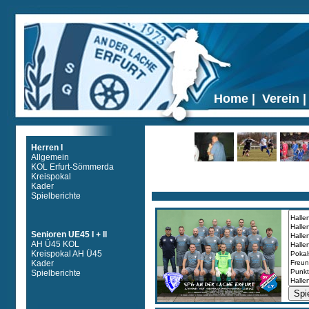
Home
|
Verein
Herren I
Allgemein
KOL Erfurt-Sömmerda
Ticker
Kreispokal
Kader
Spielberichte
Senioren UE45 I + II
AH Ü45 KOL
Kreispokal AH Ü45
Kader
Spielberichte