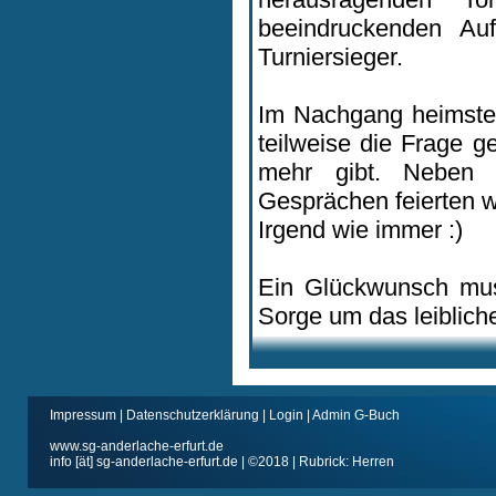
beeindruckenden Auf
Turniersieger.
Im Nachgang heimste
teilweise die Frage g
mehr gibt. Neben d
Gesprächen feierten wi
Irgend wie immer :)
Ein Glückwunsch mus
Sorge um das leiblich
Impressum
|
Datenschutzerklärung
|
Login
|
Admin G-Buch
www.sg-anderlache-erfurt.de
info [ät] sg-anderlache-erfurt.de | ©2018 | Rubrick: Herren